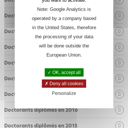
Doctorants diplômés en 2023
you want to activate.
Note: Google Analytics is
Doctorants diplômés en 2022
operated by a company based
in the United States, therefore
Doctorants diplômés en 2021
the processing of your data
will be done outside the
Doctorants diplômés en 2020
European Union.
Doctorants diplômés en 2019
OK, accept all
Doctorants diplômés en 2018
Deny all cookies
Personalize
Doctorants diplômés en 2017
Doctorants diplômés en 2016
Doctorants diplômés en 2015