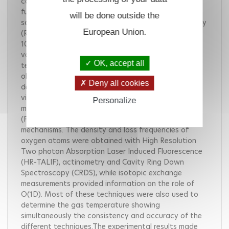
conditions to identify and study some of these
fundamental mechanisms. Two types of plasma
will be done outside the
sources, a DC "glow" discharge and a radio frequency
European Union.
(RF) discharge were studied at low pressures (27-
1000 Pa) to slow down characteristic times of
various processes. Advanced optical diagnostic
OK, accept all
techniques were used in situ and time-resolved to
obtain all the relevant parameters for a complete
Deny all cookies
description of the plasma. The densities and
vibrational temperatures of CO2 and CO were
Personalize
measured by infrared absorption spectroscopy
(FTIR), giving also insight in back reaction
mechanisms. The density and loss frequencies of
oxygen atoms were obtained with High Resolution
Two photon Absorption Laser Induced Fluorescence
(HR-TALIF), actinometry and Cavity Ring Down
Spectroscopy (CRDS), while isotopic exchange
measurements provided information on the role of
O(1D). Most of these techniques were also used to
determine the gas temperature showing
simultaneously the consistency and accuracy of the
different techniques.The experimental results made