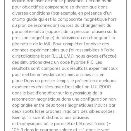
induite par laser de haute puissance. L’étude avait
pour objectif de comprendre sa dynamique dans
diverses conditions (par exemple, en présence d’un
champ guide qui est la composante magnétique hors
du plan de reconnexion) ou lors du changement du
paramètre-bêta (rapport de la pression plasma sur la
pression magnétique) du plasma ou en changeant la
géométrie de la MR. Pour compléter l'analyse des
données expérimentales que j'ai rassemblées à l'aide
d'installations laser (LULI, LMJ), nous avons effectué
des simulations avec un code hybride PIC. Les
résultats sont comparés aux résultats expérimentaux
pour mettre en évidence les mécanismes mis en
place.Dans un premier temps, je présenterai quelques
expériences réalisées avec l’installation LULI2000
dans le but d’enquêter sur la dynamique de la
reconnexion magnétique dans une configuration non
coplanaire entre deux tores magnétiques induits par
deux spots laser proches irradiant des cibles solides.
Bien qu’ils soient distincts des plasmas
astrophysiques où le paramètre bêta est faible (~
10^-3 dans la couronne solaire et ~ 1 dans le vent