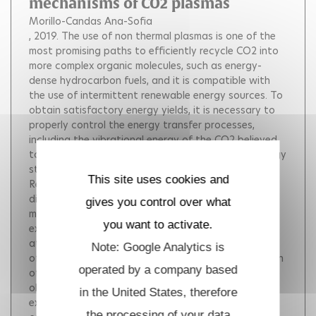
mechanisms of CO2 plasmas
Morillo-Candas Ana-Sofia
, 2019.
The use of non thermal plasmas is one of the
most promising paths to efficiently recycle CO2 into
more complex organic molecules, such as energy-
dense hydrocarbon fuels, and it is compatible with
the use of intermittent renewable energy sources. To
obtain satisfactory energy yields, it is necessary to
properly control the energy transfer processes,
including the vibrational energy of the CO2 believed
to be beneficial for the CO2 conversion, or the energy
stored in electronically excited species.
This site uses cookies and
Recombination processes producing CO2 from the
dissociation products (the so-called back reaction)
gives you control over what
must also be prevented. However, despite the
you want to activate.
extensive literature in the fields of CO2 lasers,
atmospheric entry plasmas or CO2 conversion, many
Note: Google Analytics is
of the basic mechanisms essential for the description
operated by a company based
of CO2 plasmas are still very poorly understood. The
objective of this thesis is therefore to perform
in the United States, therefore
experiments under sufficiently well controlled
the processing of your data