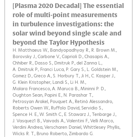
[Plasma 2020 Decadal] The essential
role of multi-point measurements
in turbulence investigations: the
solar wind beyond single scale and
beyond the Taylor Hypothesis
H. Matthaeus W.
Bandyopadhyay R.
R. Brown M.
Borovsky J.
Carbone V.
Caprioli D.
Chasapis A.
Chhiber R.
Dasso S.
Dmitruk P.
del Zanna L.
A. Dmitruk P.
Franci Luca
P. Gary S.
L. Goldstein M.
Gomez D.
Greco A.
S. Horbury T.
Ji H.
C. Kasper J.
G. Klein Kristopher
Landi S.
Li H. M.
Malara Francesco
A. Maruca B.
Mininni P. D.
Oughton Sean
Papini E.
N. Parashar T.
Petrosyan Arakel
Pouquet A.
Retinò Alessandro
Roberts Owen W.
Ruffolo David
Servidio S.
Spence H. E.
W. Smith C.
E. Stawarz J.
Tenbarge J.
J. Vasquez1 B.
Vaivads A.
Valentini F.
Velli Marco
Verdini Andrea
Verscharen Daniel
Whittlesey Phyllis
Wicks R. T.
Bruno Roberto
Zimbardo G.