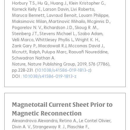
Horbury T.S.
Hu Q.
Huang J.
Klein Kristopher G.
Korreck Kelly E.
Larson Davin
Livi Roberto
Maruca Bennett
Lavraud Benoit
Louarn Philippe
Maksimovic Milan
Martinović Mihailo
Mcginnis D.
Pogorelov N. V.
Richardson J.D.
Skoug R. M.
Steinberg J.T.
Stevens Michael L.
Szabo Adam
Velli Marco
Whittlesey Phyllis L
Wright K. H.
Zank Gary P.
Macdowall R.J
Mccomas David J.
Mcnutt, Ralph
Pulupa Marc
Raouafi Noureddine
Schwadron Nathan A.
Nature
, Nature Publishing Group, 2019, 576 (7786),
pp.228-231. (
10.1038/s41586-019-1813-z
)
DOI :
10.1038/s41586-019-1813-z
Magnetotail Current Sheet Prior to
Magnetic Reconnection
Alexandrova Alexandra
Retino A.
Le Contel Olivier
Divin A. V.
Strangeway R. J.
Plaschke F.