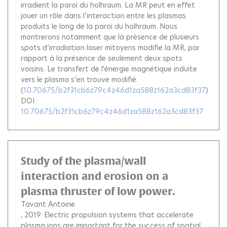
irradient la paroi du holhraum. La MR peut en effet
jouer un rôle dans l’interaction entre les plasmas
produits le long de la paroi du holhraum. Nous
montrerons notamment que la présence de plusieurs
spots d’irradiation laser mitoyens modifie la MR, par
rapport à la présence de seulement deux spots
voisins. Le transfert de l'énergie magnétique induite
vers le plasma s’en trouve modifié.
(
10.70675/b2f31cb6z79c4z46d1za588z162a3cd83f37
)
DOI :
10.70675/b2f31cb6z79c4z46d1za588z162a3cd83f37
Study of the plasma/wall
interaction and erosion on a
plasma thruster of low power.
Tavant Antoine
, 2019.
Electric propulsion systems that accelerate
plasma ions are important for the success of spatial