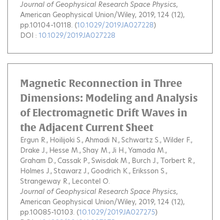
Journal of Geophysical Research Space Physics
,
American Geophysical Union/Wiley, 2019, 124 (12),
pp.10104-10118. (
10.1029/2019JA027228
)
DOI :
10.1029/2019JA027228
Magnetic Reconnection in Three
Dimensions: Modeling and Analysis
of Electromagnetic Drift Waves in
the Adjacent Current Sheet
Ergun R.
Hoilijoki S.
Ahmadi N.
Schwartz S.
Wilder F.
Drake J.
Hesse M.
Shay M.
Ji H.
Yamada M.
Graham D.
Cassak P.
Swisdak M.
Burch J.
Torbert R.
Holmes J.
Stawarz J.
Goodrich K.
Eriksson S.
Strangeway R.
Lecontel O.
Journal of Geophysical Research Space Physics
,
American Geophysical Union/Wiley, 2019, 124 (12),
pp.10085-10103. (
10.1029/2019JA027275
)