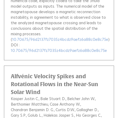
numerical code, explicitly coded to take the 3fluid
model outputs as inputs. The numerical model of the
magnetopause develops a magnetic reconnection
instability, in agreement to what is observed close to
the analyzed magnetopause crossing and leads to
conclusions about the spatial distribution of the
mixing processes.
(
10.70675/96d2137fz7035z4bcdz9aefz6a88c0e8c75e
)
DOI :
10.70675/96d2137fz7035z4bcdz9aefz6a88c0e8c75e
Alfvénic Velocity Spikes and
Rotational Flows in the Near-Sun
Solar Wind
Kasper Justin C.
Bale Stuart D.
Belcher John W.
Berthomier Matthieu
Case Anthony W.
Chandran Benjamin D. G.
Curtis D.W.
Gallagher D.
Gary S.P.
Golub L.
Halekas Jasper S.
Ho Georges C.