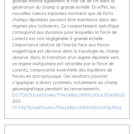
globale montre également le rôle clé de Pm dans la
génération du champ à grande échelle. En effet, les
nouvelles valeurs explorées montrent que de forts
champs dipolaires peuvent être maintenus dans des
régimes plus turbulents. Ce comportement spécifique
correspond aux dynamos pour lesquelles la force de
Lorentz est non négligeable à grande échelle.
L’importance relative de l’inertie face aux forces
magnétique est décisive dans la topologie du champ
observé. Ainsi, la transition d’un régime dipolaire vers
un régime multipolaire est retardée par la force de
Lorentz, composante essentielle des équilibres de
forces en astrophysique. Ces résultats pourrait
s’appliquer à divers systèmes, notamment au champ
géomagnétique pendant les renversements.
(
10.70675/ce601a4ez719ez486cz9d19z30ce292e59a5
)
DOI :
10.70675/ce601a4ez719ez486cz9d19z30ce292e59a5