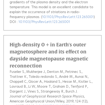
gradients of the plasma density and the electron
temperature. This model is an excellent candidate to
explain the occurrence of striations in radio-
frequency plasmas.
(
10.1103/PhysRevLett.123.265001
)
DOI :
10.1103/PhysRevLett.123.265001
High‐density O + in Earth's outer
magnetosphere and its effect on
dayside magnetopause magnetic
reconnection
Fuselier S.
Mukherjee J.
Denton M.
Petrinec S.
Trattner K.
Toledo‐redondo S.
André M.
Aunai N.
Chappell C.
Glocer A.
Haaland S.
Hesse M.
Kistler L.
Lavraud B.
Li W.
Moore T.
Graham D.
Tenfjord P.
Dargent J.
Vines S.
Strangeway R.
Burch J.
Journal of Geophysical Research Space Physics
,
American Geophysical Union/Wiley, 2019, 124 (12),