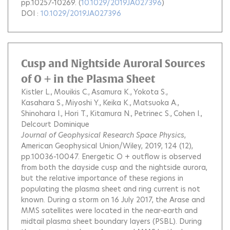
pp.10257-10269. (
10.1029/2019JA027396
)
DOI :
10.1029/2019JA027396
Cusp and Nightside Auroral Sources
of O + in the Plasma Sheet
Kistler L.
Mouikis C.
Asamura K.
Yokota S.
Kasahara S.
Miyoshi Y.
Keika K.
Matsuoka A.
Shinohara I.
Hori T.
Kitamura N.
Petrinec S.
Cohen I.
Delcourt Dominique
Journal of Geophysical Research Space Physics
,
American Geophysical Union/Wiley, 2019, 124 (12),
pp.10036-10047.
Energetic O + outflow is observed
from both the dayside cusp and the nightside aurora,
but the relative importance of these regions in
populating the plasma sheet and ring current is not
known. During a storm on 16 July 2017, the Arase and
MMS satellites were located in the near-earth and
midtail plasma sheet boundary layers (PSBL). During