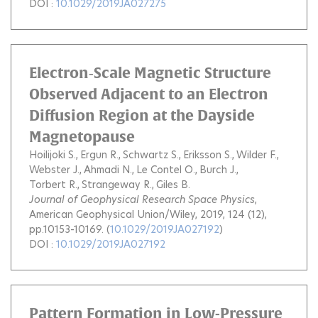
DOI :
10.1029/2019JA027275
Electron‐Scale Magnetic Structure
Observed Adjacent to an Electron
Diffusion Region at the Dayside
Magnetopause
Hoilijoki S.
Ergun R.
Schwartz S.
Eriksson S.
Wilder F.
Webster J.
Ahmadi N.
Le Contel O.
Burch J.
Torbert R.
Strangeway R.
Giles B.
Journal of Geophysical Research Space Physics
,
American Geophysical Union/Wiley, 2019, 124 (12),
pp.10153-10169. (
10.1029/2019JA027192
)
DOI :
10.1029/2019JA027192
Pattern Formation in Low-Pressure