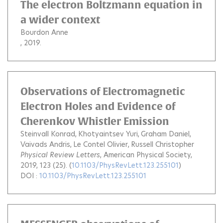
The electron Boltzmann equation in
a wider context
Bourdon Anne
, 2019.
Observations of Electromagnetic
Electron Holes and Evidence of
Cherenkov Whistler Emission
Steinvall Konrad
Khotyaintsev Yuri
Graham Daniel
Vaivads Andris
Le Contel Olivier
Russell Christopher
Physical Review Letters
, American Physical Society,
2019, 123 (25). (
10.1103/PhysRevLett.123.255101
)
DOI :
10.1103/PhysRevLett.123.255101