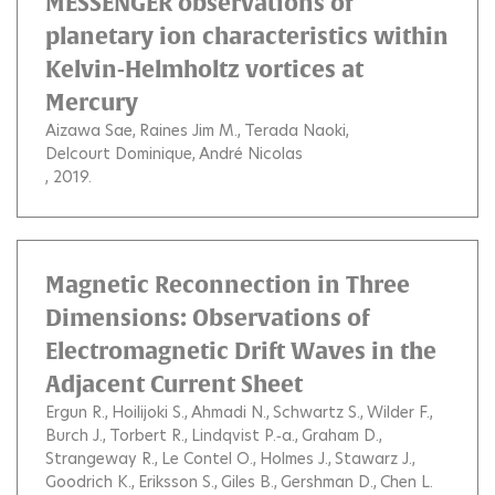
MESSENGER observations of
planetary ion characteristics within
Kelvin-Helmholtz vortices at
Mercury
Aizawa Sae
Raines Jim M.
Terada Naoki
Delcourt Dominique
André Nicolas
, 2019.
Magnetic Reconnection in Three
Dimensions: Observations of
Electromagnetic Drift Waves in the
Adjacent Current Sheet
Ergun R.
Hoilijoki S.
Ahmadi N.
Schwartz S.
Wilder F.
Burch J.
Torbert R.
Lindqvist P.‐a.
Graham D.
Strangeway R.
Le Contel O.
Holmes J.
Stawarz J.
Goodrich K.
Eriksson S.
Giles B.
Gershman D.
Chen L.