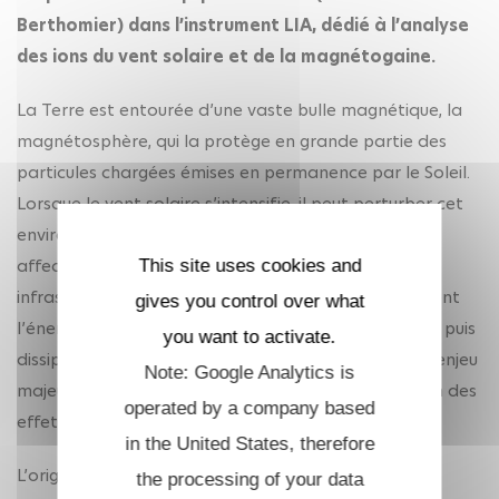
Berthomier) dans l’instrument LIA, dédié à l’analyse
des ions du vent solaire et de la magnétogaine.
La Terre est entourée d’une vaste bulle magnétique, la
magnétosphère, qui la protège en grande partie des
particules chargées émises en permanence par le Soleil.
Lorsque le vent solaire s’intensifie, il peut perturber cet
environnement, déclencher des aurores polaires,
affecter les satellites ou encore perturber certaines
This site uses cookies and
infrastructures technologiques. Comprendre comment
gives you control over what
l’énergie du vent solaire est transférée, transportée puis
you want to activate.
dissipée dans la magnétosphère constitue donc un enjeu
Note: Google Analytics is
majeur pour la physique spatiale et pour la prévision des
operated by a company based
effets de la météorologie de l’espace.
in the United States, therefore
L’originalité de Smile est de combiner, au sein d’une
the processing of your data