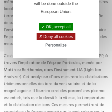
même mission, des observations globales et des mesures
will be done outside the
locales. La mission observera la magnétosphère
European Union.
terrestre en rayons X et les aurores en ultraviolet, afin
de suivre à grande échelle la réponse de
OK, accept all
l’environnement terrestre aux variations du vent solaire.
En parallèle, des instruments embarqués réaliseront des
Deny all cookies
mesures in situ du plasma traversé par la sonde.
Personalize
C’est dans ce cadre que s’inscrit la contribution du LPP, à
travers l’implication de l’équipe Particules, menée par
Matthieu Berthomier, dans l’instrument LIA (Light Ion
Analyzer). Cet analyseur d’ions mesurera les distributions
tridimensionnelles des ions du vent solaire et de la
magnétogaine. Il fournira ainsi des paramètres plasma
essentiels, tels que la densité, la vitesse, la température
et la distribution des ions. Ces mesures permettront de
caractériser le forçage exercé par le vent solaire sur la