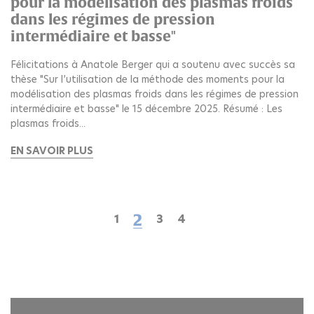
pour la modélisation des plasmas froids
dans les régimes de pression
intermédiaire et basse"
Félicitations à Anatole Berger qui a soutenu avec succès sa
thèse "Sur l’utilisation de la méthode des moments pour la
modélisation des plasmas froids dans les régimes de pression
intermédiaire et basse" le 15 décembre 2025. Résumé : Les
plasmas froids...
EN SAVOIR PLUS
Page
2
Page
1
Page
3
Page
4
Première
Page
Page
Dernière
courante
page
précédente
suivante
page