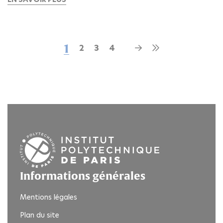
Page
1
Page
2
Page
3
Page
4
Page
Dernière
suivante
page
courante
Informations générales
Mentions légales
Plan du site