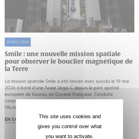
25 MAI. 2026
Smile : une nouvelle mission spatiale
pour observer le bouclier magnétique de
la Terre
La mission spatiale Smile a été lancée avec succès le 19 mai
2026 à bord d’une fusée Vega-C depuis le port spatial
européen de Kourou, en Guyane française. Conduite
conjointement par l’Agence spatiale européenne et
l’Académie chinoise des sciences, Smile...
This site uses cookies and
EN SAVOIR PLUS
gives you control over what
you want to activate.